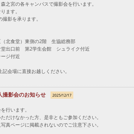
・森之宮の各キャンパスで撮影会を行います。
なります。
の撮影を承ります。
（北食堂）東側の2階 生協総務部
食堂出口前 第2学生会館 シュライク付近
テージ付近
上記会場に直接お越しください。
個人撮影会のお知らせ
2025/12/17
】
会を行います。
いただけなかった方、是非ともご参加ください。
人写真ページに掲載されないのでご注意下さい。